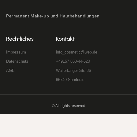
Permanent Make-up und Hautbehandlungen
Rechtliches
Kontakt
Impressum
info_cosmetic@web.de
Datenschutz
+49157 850-44-520
AGB
Wallerfanger Str. 86
66740 Saarlouis
© All rights reserved